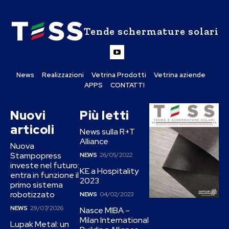
Tende schermature solari
News
Realizzazioni
Vetrina Prodotti
Vetrina aziende
APPS
CONTATTI
Nuovi
Più letti
articoli
News sulla R+T
Alliance
Nuova
Stampopress
NEWS
26/05/2022
investe nel futuro:
KE a Hospitality
entra in funzione il
2023
primo sistema
robotizzato
NEWS
04/02/2023
NEWS
29/07/2026
Nasce MIBA –
Milan International
Lupak Metal: un