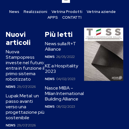
News
Realizzazioni
Vetrina Prodotti
Vetrina aziende
APPS
CONTATTI
Nuovi
Più letti
articoli
News sulla R+T
Alliance
Nuova
Stampopress
NEWS
26/05/2022
investe nel futuro:
KE a Hospitality
entra in funzione il
2023
primo sistema
robotizzato
NEWS
04/02/2023
NEWS
29/07/2026
Nasce MIBA –
Milan International
Lupak Metal: un
Building Alliance
passo avanti
verso una
NEWS
08/02/2023
progettazione più
sostenibile
NEWS
29/07/2026