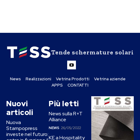
Tende schermature solari
News
Realizzazioni
Vetrina Prodotti
Vetrina aziende
APPS
CONTATTI
Nuovi
Più letti
articoli
News sulla R+T
Alliance
Nuova
Stampopress
NEWS
26/05/2022
investe nel futuro:
KE a Hospitality