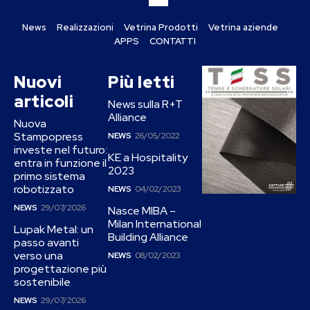
News
Realizzazioni
Vetrina Prodotti
Vetrina aziende
APPS
CONTATTI
Nuovi
Più letti
articoli
News sulla R+T
Alliance
Nuova
Stampopress
NEWS
26/05/2022
investe nel futuro:
KE a Hospitality
entra in funzione il
2023
primo sistema
robotizzato
NEWS
04/02/2023
NEWS
29/07/2026
Nasce MIBA –
Milan International
Lupak Metal: un
Building Alliance
passo avanti
verso una
NEWS
08/02/2023
progettazione più
sostenibile
NEWS
29/07/2026