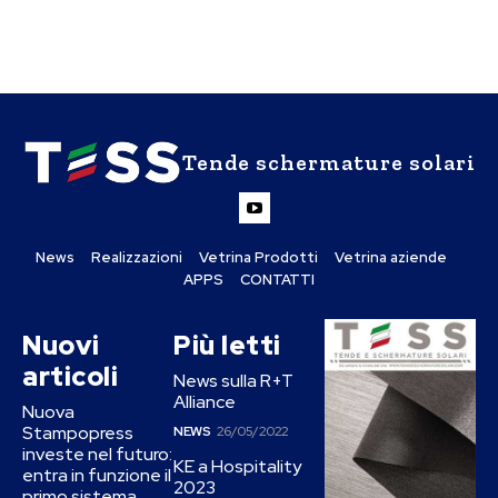
Tende schermature solari
News
Realizzazioni
Vetrina Prodotti
Vetrina aziende
APPS
CONTATTI
Nuovi
Più letti
articoli
News sulla R+T
Alliance
Nuova
Stampopress
NEWS
26/05/2022
investe nel futuro:
KE a Hospitality
entra in funzione il
2023
primo sistema