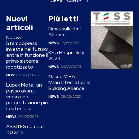
APPS
CONTATTI
Nuovi
Più letti
articoli
News sulla R+T
Alliance
Nuova
Stampopress
NEWS
26/05/2022
investe nel futuro:
KE a Hospitality
entra in funzione il
2023
primo sistema
robotizzato
NEWS
04/02/2023
NEWS
29/07/2026
Nasce MIBA –
Milan International
Lupak Metal: un
Building Alliance
passo avanti
verso una
NEWS
08/02/2023
progettazione più
sostenibile
NEWS
29/07/2026
ASSITES compie
40 anni