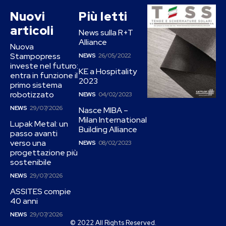
Nuovi
Più letti
articoli
News sulla R+T
Alliance
Nuova
Stampopress
NEWS
26/05/2022
investe nel futuro:
KE a Hospitality
entra in funzione il
2023
primo sistema
robotizzato
NEWS
04/02/2023
NEWS
29/07/2026
Nasce MIBA –
Milan International
Lupak Metal: un
Building Alliance
passo avanti
verso una
NEWS
08/02/2023
progettazione più
sostenibile
NEWS
29/07/2026
ASSITES compie
40 anni
NEWS
29/07/2026
© 2022 All Rights Reserved.