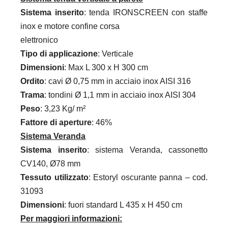
Sistema inserito
: tenda IRONSCREEN con staffe
inox e motore confine corsa
elettronico
Tipo di applicazione
: Verticale
Dimensioni
: Max L 300 x H 300 cm
Ordito
: cavi Ø 0,75 mm in acciaio inox AISI 316
Trama
: tondini Ø 1,1 mm in acciaio inox AISI 304
Peso
: 3,23 Kg/ m²
Fattore di aperture
: 46%
Sistema Veranda
Sistema inserito
: sistema Veranda, cassonetto
CV140, Ø78 mm
Tessuto utilizzato
: Estoryl oscurante panna – cod.
31093
Dimensioni
: fuori standard L 435 x H 450 cm
Per maggiori informazioni: