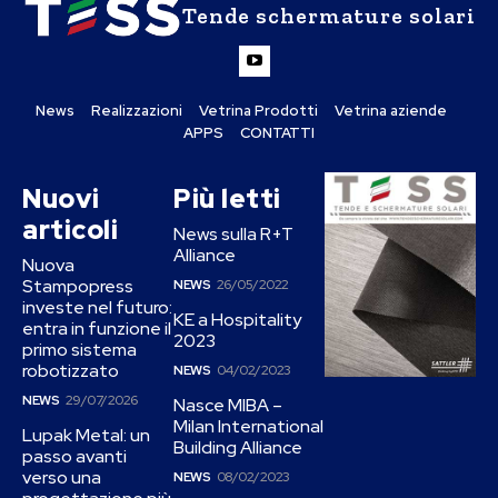
Tende schermature solari
News
Realizzazioni
Vetrina Prodotti
Vetrina aziende
APPS
CONTATTI
Nuovi
Più letti
articoli
News sulla R+T
Alliance
Nuova
Stampopress
NEWS
26/05/2022
investe nel futuro:
KE a Hospitality
entra in funzione il
2023
primo sistema
robotizzato
NEWS
04/02/2023
NEWS
29/07/2026
Nasce MIBA –
Milan International
Lupak Metal: un
Building Alliance
passo avanti
verso una
NEWS
08/02/2023