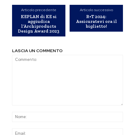
Articolo precedente
Articolo successivo
KEPLAN di KE si
R+T 2024:
aggiudica
Assicuratevi ora il
l’Archiproducts
biglietto!
Design Award 2023
LASCIA UN COMMENTO
Commento:
Nom
Emai