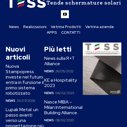
Tende schermature solari
News
Realizzazioni
Vetrina Prodotti
Vetrina aziende
APPS
CONTATTI
Nuovi
Più letti
articoli
News sulla R+T
Alliance
Nuova
Stampopress
NEWS
26/05/2022
investe nel futuro:
KE a Hospitality
entra in funzione il
2023
primo sistema
robotizzato
NEWS
04/02/2023
NEWS
29/07/2026
Nasce MIBA –
Milan International
Lupak Metal: un
Building Alliance
passo avanti
verso una
NEWS
08/02/2023
progettazione più