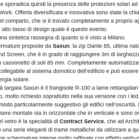
he sporadica quindi la presenza delle protezioni solari ad
ork. Offerta diversificata e innovativa sono state la chi
l comparto, che si è trovato completamente a proprio ag
 alto tasso di design quale è questo evento.
una sintetica rassegna di quanto si è visto a Milano.
ermature proposte da
Saxun
: la zip Dante 85, ultima nat
nd Screen, che è in grado di raggiungere 3m di larghezz
n cassonetto di soli 85 mm. Completamente automatizzat
collegabile al sistema domotico dell’edificio e può essere
rgia solare.
tà targata Saxun è il frangisole R-100 a lame rettangolari
o, molto richiesto soprattutto nella sua versione con i le
 modo particolarmente suggestivo gli edifici nell’oscurità
ere montate sia in orizzontale che in verticale e sono ori
el vetro è la specialità di
Contract Service
, che ad Arch
 una serie eleganti di trame metalliche da utilizzare a q
are schermature interne molto raffinate con effetto vedo-