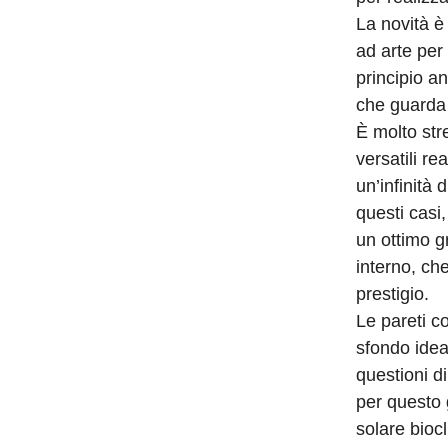
La novità è
ad arte per 
principio a
che guarda 
È molto str
versatili re
un’infinità
questi casi
un ottimo g
interno, ch
prestigio.
Le pareti c
sfondo idea
questioni d
per questo 
solare bioc