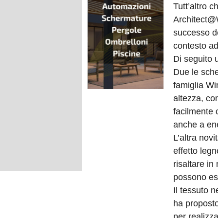
Tutt’altro c
Architect@W
successo de
contesto ad
Di seguito 
Due le sch
famiglia Wi
altezza, co
facilmente 
anche a ene
L’altra novi
effetto legn
risaltare in
possono ess
Il tessuto n
ha proposto
per realizz