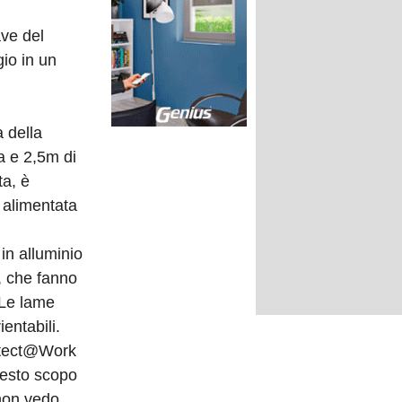
ave del
io in un
a della
a e 2,5m di
a, è
 alimentata
 in alluminio
d, che fanno
. Le lame
entabili.
itect@Work
uesto scopo
non vedo.