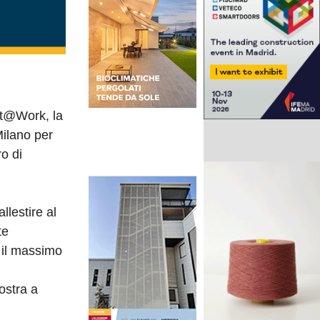
ct@Work, la
Milano per
o di
llestire al
te
 il massimo
ostra a