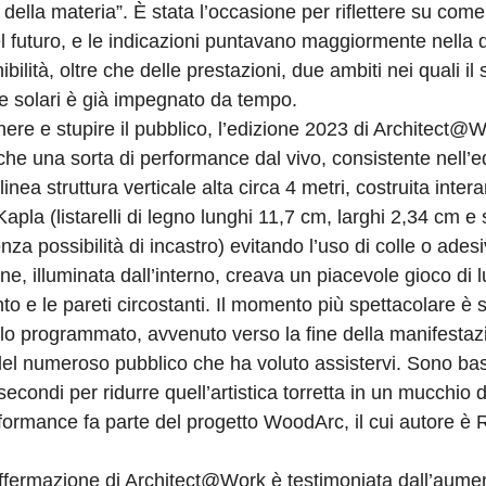
 della materia”. È stata l’occasione per riflettere su com
el futuro, e le indicazioni puntavano maggiormente nella 
ibilità, oltre che delle prestazioni, due ambiti nei quali il 
 solari è già impegnato da tempo.
enere e stupire il pubblico, l’edizione 2023 di Architect@
che una sorta di performance dal vivo, consistente nell’e
linea struttura verticale alta circa 4 metri, costruita inte
apla (listarelli di legno lunghi 11,7 cm, larghi 2,34 cm e
za possibilità di incastro) evitando l’uso di colle o adesi
one, illuminata dall’interno, creava un piacevole gioco di 
to e le pareti circostanti. Il momento più spettacolare è s
llo programmato, avvenuto verso la fine della manifestazi
del numeroso pubblico che ha voluto assistervi. Sono bas
econdi per ridurre quell’artistica torretta in un mucchio di
ormance fa parte del progetto WoodArc, il cui autore è 
ffermazione di Architect@Work è testimoniata dall’aume