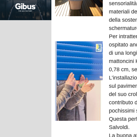
sensorialità
materiali d
della sosten
schermature
Per intratt
ospitato an
di una longi
mattoncini K
0,78 cm, sen
L’installazi
sul pavimen
del suo cro
contributo 
pochissimi s
Questa perf
Salvoldi.
La buona a