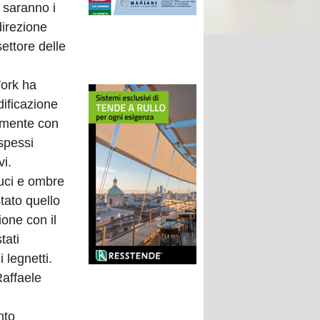
e saranno i
direzione
settore delle
Work ha
dificazione
ramente con
 spessi
vi.
luci e ombre
tato quello
one con il
tati
 legnetti.
Raffaele
nto