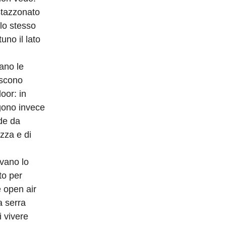
 stazzonato
 lo stesso
no il lato
rano le
oscono
oor: in
ngono invece
nde da
zza e di
vano lo
to per
 open air
a serra
 vivere