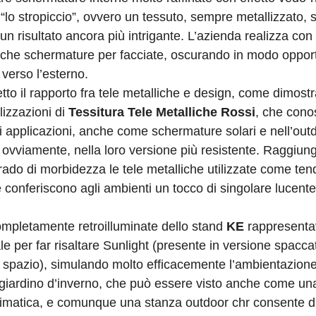
 “lo stropiccio”, ovvero un tessuto, sempre metallizzato,
un risultato ancora più intrigante. L’azienda realizza con
nche schermature per facciate, oscurando in modo opportu
verso l’esterno.
etto il rapporto fra tele metalliche e design, come dimost
alizzazioni di
Tessitura Tele Metalliche Rossi
, che con
 di applicazioni, anche come schermature solari e nell’outd
, ovviamente, nella loro versione più resistente. Raggiu
rado di morbidezza le tele metalliche utilizzate come te
e conferiscono agli ambienti un tocco di singolare lucente
ompletamente retroilluminate dello stand
KE
rappresenta
le per far risaltare Sunlight (presente in versione spacca
i spazio), simulando molto efficacemente l’ambientazione
giardino d’inverno, che può essere visto anche come un
limatica, e comunque una stanza outdoor chr consente di