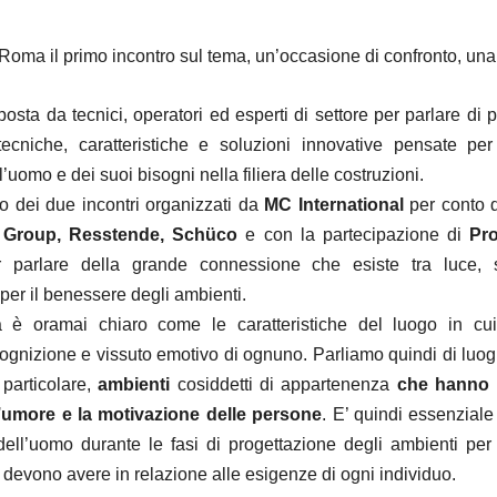
Roma il primo incontro sul tema, un’occasione di confronto, una
osta da tecnici, operatori ed esperti di settore per parlare di 
 tecniche, caratteristiche e soluzioni innovative pensate per
ll’uomo e dei suoi bisogni nella filiera delle costruzioni.
mo dei due incontri organizzati da
MC International
per conto 
t Group, Resstende, Schüco
e con la partecipazione di
Pr
parlare della grande connessione che esiste tra luce, 
per il benessere degli ambienti.
ra è oramai chiaro come le caratteristiche del luogo in cu
cognizione e vissuto emotivo di ognuno. Parliamo quindi di luogh
 particolare,
ambienti
cosiddetti di appartenenza
che hanno 
l’umore e la motivazione delle persone
. E’ quindi essenziale
dell’uomo durante le fasi di progettazione degli ambienti per 
 devono avere in relazione alle esigenze di ogni individuo.