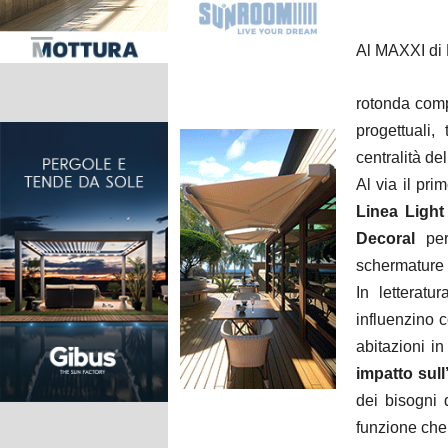
Al MAXXI di 
rotonda comp
progettuali,
centralità de
Al via il pri
Linea Ligh
Decoral
per 
schermature 
In letteratu
influenzino 
abitazioni in
impatto sul
dei bisogni 
funzione che