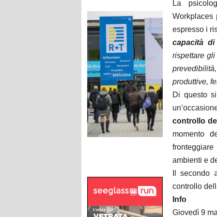
La psicolog
Workplaces p
espresso i ri
capacità di
rispettare gli
prevedibili
produttive, fe
Di questo s
un’occasion
controllo de
momento dedi
fronteggiare
ambienti e d
Il secondo 
controllo del
Info
Giovedì 9 m