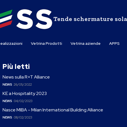
Tende schermature sola
ealizzazioni
Vetrina Prodotti
Vetrina aziende
APPS
Più letti
l
News sulla R+T Alliance
NEWS
26/05/2022
KE a Hospitality 2023
NEWS
04/02/2023
Nasce MIBA – Milan International Building Alliance
NEWS
08/02/2023