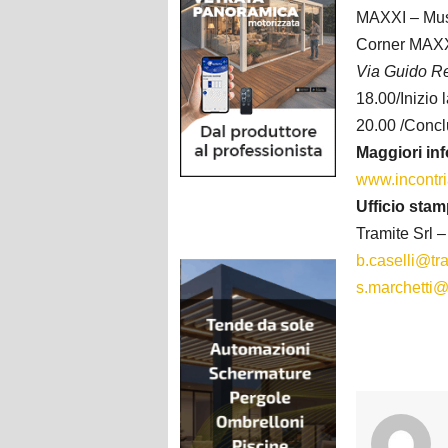
MAXXI – Muse
Corner MAXX
Via Guido R
18.00/Inizio 
20.00 /Concl
Maggiori in
www.incontri
Ufficio sta
Tramite Srl 
b.caselli@tra
s.marchetti@t