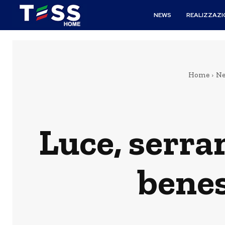
NEWS
REALIZZAZI
Home
N
Luce, serra
benes