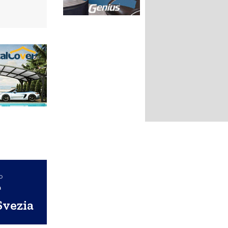
o
T
Svezia