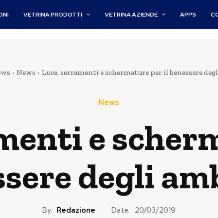
ONI
VETRINA PRODOTTI
VETRINA AZIENDE
APPS
C
ews
News
Luce, serramenti e schermature per il benessere deg
News
menti e scherm
sere degli am
By:
Redazione
Date:
20/03/2019