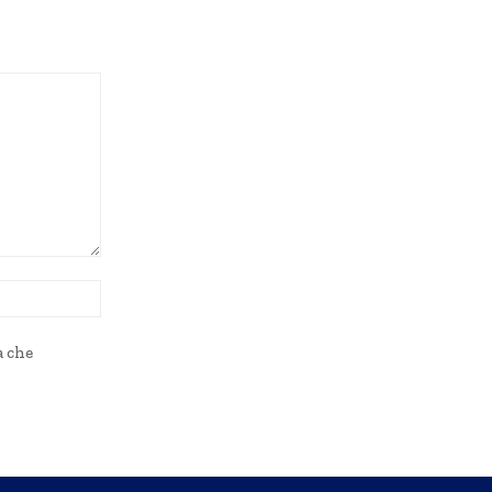
Sito
Web:
a che