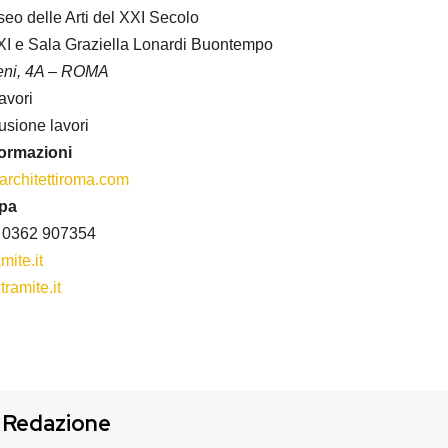
o delle Arti del XXI Secolo
I e Sala Graziella Lonardi Buontempo
eni, 4A – ROMA
lavori
usione lavori
formazioni
architettiroma.com
mpa
– 0362 907354
mite.it
ramite.it
Redazione