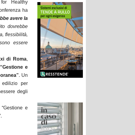
 for Healthy
conferenza ha
ebbe avere la
uito dovrebbe
, flessibilità,
ssono essere
xxi di Roma
,
“Gestione e
mporanea”
. Un
 edilizio per
nessere degli
 “Gestione e
.