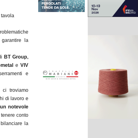
 tavola
problematiche
 garantire la
di
BT Group,
ometal
e
VIV
serramenti e
i ci troviamo
i di lavoro e
un notevole
 tenere conto
bilanciare la