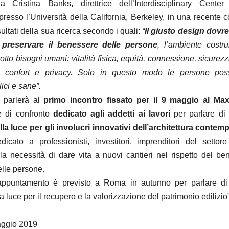
a Cristina Banks, direttrice dell’Interdisciplinary Center
resso l’Università della California, Berkeley, in una recente 
sultati della sua ricerca secondo i quali:
“
Il giusto design dovr
 preservare il benessere delle persone
, l’ambiente costr
 otto bisogni umani: vitalità fisica, equità, connessione, sicurezza
tà, confort e privacy. Solo in questo modo le persone po
lici e sane”.
i parlerà al
primo incontro fissato per il 9 maggio al Ma
e di confronto
dedicato agli addetti ai lavori
per parlare di
lla luce per gli involucri innovativi dell’architettura conte
cato a professionisti, investitori, imprenditori del settore
 la necessità di dare vita a nuovi cantieri nel rispetto del be
elle persone.
appuntamento è previsto a Roma in autunno per parlare di
la luce per il recupero e la valorizzazione del patrimonio edilizio”
aggio 2019