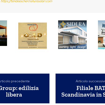
https://tendeeschermaturesolari.com
rticolo precedente
Articolo successiv
Group: edilizia
Filiale BA
libera
Scandinavia in 