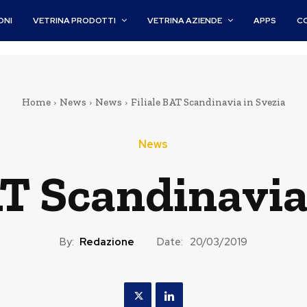
ONI
VETRINA PRODOTTI
VETRINA AZIENDE
APPS
C
Home
News
News
Filiale BAT Scandinavia in Svezia
News
AT Scandinavia
By:
Redazione
Date:
20/03/2019