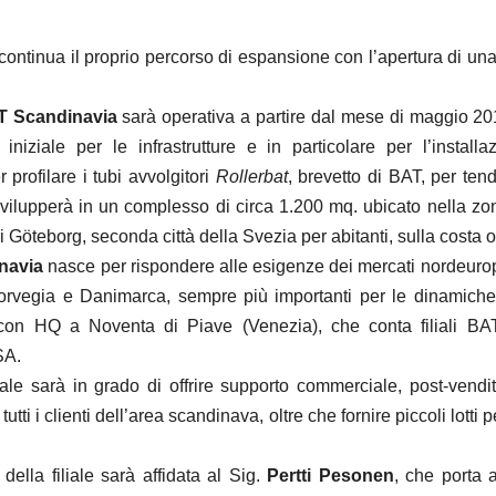
ontinua il proprio percorso di espansione con l’apertura di una 
T Scandinavia
sarà operativa a partire dal mese di maggio 2
 iniziale per le infrastrutture e in particolare per l’install
profilare i tubi avvolgitori
Rollerbat
, brevetto di BAT, per ten
 svilupperà in un complesso di circa 1.200 mq. ubicato nella zo
di Göteborg, seconda città della Svezia per abitanti, sulla costa 
navia
nasce per rispondere alle esigenze dei mercati nordeurop
orvegia e Danimarca, sempre più importanti per le dinamich
con HQ a Noventa di Piave (Venezia), che conta filiali BAT
SA.
iale sarà in grado di offrire supporto commerciale, post-vendita
tti i clienti dell’area scandinava, oltre che fornire piccoli lotti 
della filiale sarà affidata al Sig.
Pertti Pesonen
, che porta a