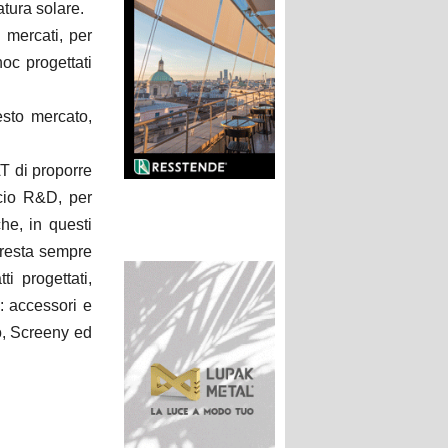
atura solare.
 mercati, per
hoc progettati
esto mercato,
T di proporre
icio R&D, per
he, in questi
 resta sempre
ti progettati,
: accessori e
o, Screeny ed