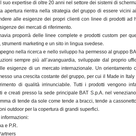
 suo expertise di oltre 20 anni nel settore dei sistemi di scherm
 apertura rientra nella strategia del gruppo di essere vicini ai
dere alle esigenze dei propri clienti con linee di prodotti ad 
igenze dei mercati di riferimento.
via proporrà delle linee complete e prodotti custom per qu
no, strumenti marketing e un sito in lingua svedese.
impegno nella ricerca e nello sviluppo ha permesso al gruppo BA
oluzioni sempre più all’avanguardia, sviluppate dal proprio uff
lle esigenze di un mercato internazionale. Un orientamento c
messo una crescita costante del gruppo, per cui il Made in Italy
rimento di qualità irrinunciabile. Tutti i prodotti vengono infat
ti e creati presso la sede principale BAT S.p.A. nel veneziano
mma di tende da sole come tende a bracci, tende a cassonett
ni outdoor per la copertura di grandi superfici.
 informazioni:
pa e P.R.
Partners