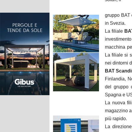
gruppo BAT c
in Svezia.
La filiale
BA
investimento
macchina per 
La filiale si
nei dintorni 
BAT Scandi
Finlandia, N
del gruppo 
Spagna e U
La nuova fil
magazzino a tu
più rapido.
La direzione 