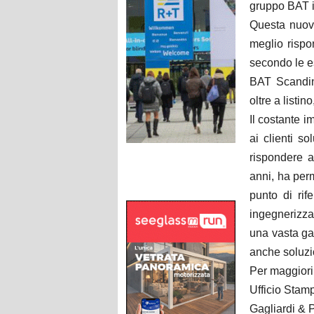
gruppo BAT il
Questa nuova
meglio rispon
secondo le es
BAT Scandina
oltre a listi
Il costante 
ai clienti s
rispondere a
anni, ha per
punto di rife
ingegnerizza
una vasta ga
anche soluzio
Per maggiori
Ufficio Stam
Gagliardi & 