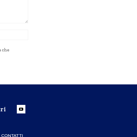
Sito
Web:
a che
ri
CONTATTI