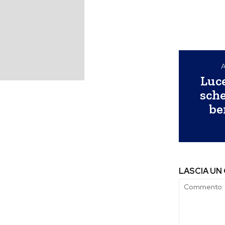
A
Luce
sche
be
LASCIA U