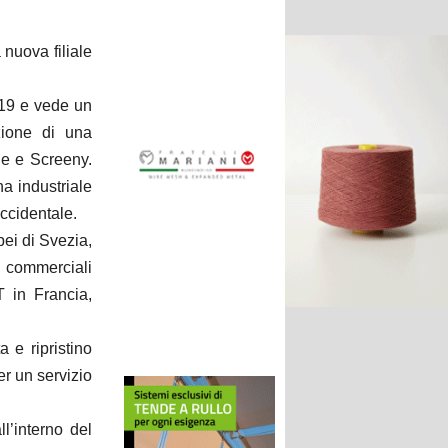
nuova filiale
019 e vede un
azione di una
de e Screeny.
na industriale
occidentale.
ei di Svezia,
e commerciali
 in Francia,
 e ripristino
per un servizio
ll’interno del