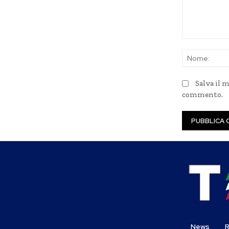
Commento:
Salva il 
commento.
News
R