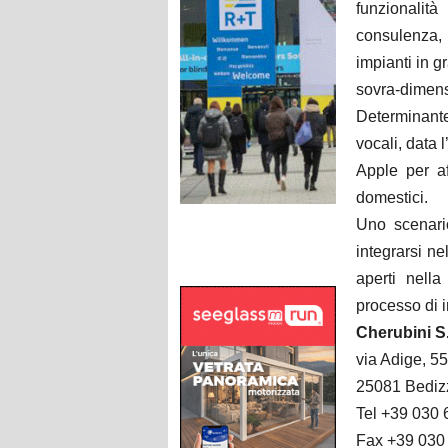
funzionalit
consulenza, 
impianti in g
sovra-dimensi
Determinante
vocali, data
Apple per a
domestici.
Uno scenari
integrarsi ne
aperti nella
processo di 
Cherubini S
via Adige, 55
25081 Bedizz
Tel +39 030 
Fax +39 030