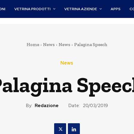
ONI
VETRINA PRODOTTI
VETRINA AZIENDE
APPS
C
Home
News
News
Palagina Speech
News
alagina Spee
By:
Redazione
Date:
20/03/2019