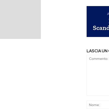
A
Scand
LASCIA U
Commento: