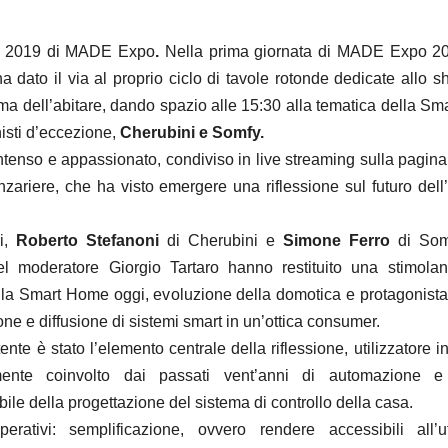
ne 2019 di MADE Expo
.
Nella prima giornata di MADE Expo 
a dato il via al proprio ciclo di tavole rotonde dedicate allo 
tema dell’abitare, dando spazio alle 15:30 alla tematica della S
isti d’eccezione,
Cherubini e Somfy.
ntenso e appassionato, condiviso in live streaming sulla pagin
zariere, che ha visto emergere una riflessione sul futuro del
ri,
Roberto Stefanoni
di Cherubini e
Simone Ferro
di Somf
el moderatore Giorgio Tartaro hanno restituito una stimola
ella Smart Home oggi, evoluzione della domotica e protagonista 
ne e diffusione di sistemi smart in un’ottica consumer.
tente è stato l’elemento centrale della riflessione, utilizzatore i
ente coinvolto dai passati vent’anni di automazione e 
ile della progettazione del sistema di controllo della casa.
erativi: semplificazione, ovvero rendere accessibili all’