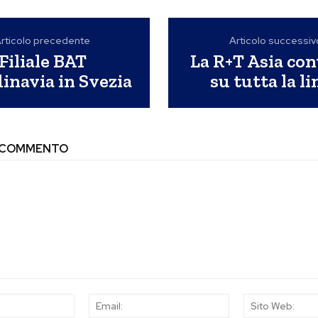
rticolo precedente
Articolo successiv
Filiale BAT
La R+T Asia co
inavia in Svezia
su tutta la li
N COMMENTO
Nome:
Email: