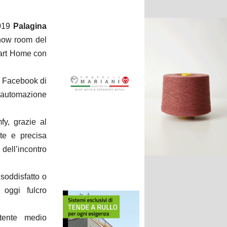
2019
Palagina
show room del
mart Home con
a Facebook di
l’automazione
y, grazie al
nte e precisa
dell’incontro
nsoddisfatto o
oggi fulcro
utente medio