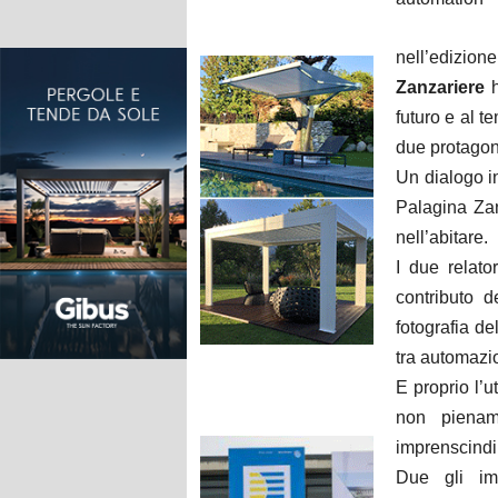
nell’edizio
Zanzariere
h
futuro e al 
due protagon
Un dialogo i
Palagina Zan
nell’abitare.
I due relato
contributo d
fotografia d
tra automazio
E proprio l’u
non pienam
imprenscindib
Due gli imp